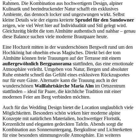
Rahmen. Die Kombination aus hochwertigem Design, alpiner
Kulinarik und beeindruckender Natur schafft ein exklusives
Ambiente, das dennoch locker und ungezwungen wirkt. Selbst
kleine Details wie der eigens kreierte
Sprudel für den Sundowner
zeigen, wie viel Wert hier auf Individualität und Stil gelegt wird.
Gleichzeitig bleibt die tom Almhütte authentisch und nahbar – genau
diese Balance suchen viele moderne Brautpaare heute.
Eine Hochzeit mitten in der wunderschönen Bergwelt rund um den
Hochkönig hat ohnehin etwas Magisches. Direkt bei der tom
Almhütte können freie Trauungen auf der Terrasse mit einem
außergewöhnlich Bergpanorama
stattfinden, das eine emotionale
Atmosphäre verleiht. Umgeben von Natur, Bergen und absoluter
Ruhe entsteht schnell das Gefühl eines exklusiven Rückzugsortes
nur für eure Gäste. Alternativ kann die Trauung auch in der
wunderschönen
Wallfahrtskirche Maria Alm
im Ortszentrum
stattfinden – ideal für Paare, die kirchliche Tradition mit einer
modernen Feier am Berg verbinden möchten.
Auch für das Wedding Design bietet die Location unglaublich viele
Möglichkeiten. Besonders schön wirken hier moderne alpine
Konzepte mit natürlichen Materialien, hochwertiger Floristik,
Kerzenlicht und eleganten gedeckten Tafeln. Abends sorgt die
Kombination aus Sonnenuntergang, Bergkulisse und Lichterketten
für eine besonders stimmungsvolle Atmosphäre. Ein weiteres