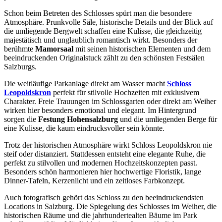
Schon beim Betreten des Schlosses spürt man die besondere
Atmosphäre. Prunkvolle Säle, historische Details und der Blick auf
die umliegende Bergwelt schaffen eine Kulisse, die gleichzeitig
majestätisch und unglaublich romantisch wirkt. Besonders der
berühmte
Mamorsaal
mit seinen historischen Elementen und dem
beeindruckenden Originalstuck zählt zu den schönsten Festsälen
Salzburgs.
Die weitläufige Parkanlage direkt am Wasser macht
Schloss
Leopoldskron
perfekt für stilvolle Hochzeiten mit exklusivem
Charakter. Freie Trauungen im Schlossgarten oder direkt am Weiher
wirken hier besonders emotional und elegant. Im Hintergrund
sorgen die
Festung Hohensalzburg
und die umliegenden Berge für
eine Kulisse, die kaum eindrucksvoller sein könnte.
Trotz der historischen Atmosphäre wirkt Schloss Leopoldskron nie
steif oder distanziert. Stattdessen entsteht eine elegante Ruhe, die
perfekt zu stilvollen und modernen Hochzeitskonzepten passt.
Besonders schön harmonieren hier hochwertige Floristik, lange
Dinner-Tafeln, Kerzenlicht und ein zeitloses Farbkonzept.
Auch fotografisch gehört das Schloss zu den beeindruckendsten
Locations in Salzburg. Die Spiegelung des Schlosses im Weiher, die
historischen Räume und die jahrhundertealten Bäume im Park