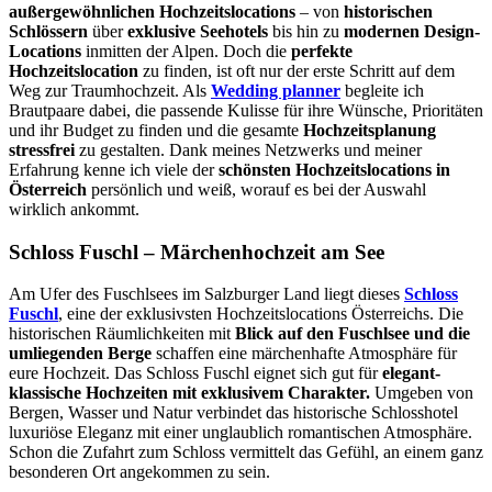
außergewöhnlichen Hochzeitslocations
– von
historischen
Schlössern
über
exklusive Seehotels
bis hin zu
modernen Design-
Locations
inmitten der Alpen. Doch die
perfekte
Hochzeitslocation
zu finden, ist oft nur der erste Schritt auf dem
Weg zur Traumhochzeit. Als
Wedding planner
begleite ich
Brautpaare dabei, die passende Kulisse für ihre Wünsche, Prioritäten
und ihr Budget zu finden und die gesamte
Hochzeitsplanung
stressfrei
zu gestalten. Dank meines Netzwerks und meiner
Erfahrung kenne ich viele der
schönsten Hochzeitslocations in
Österreich
persönlich und weiß, worauf es bei der Auswahl
wirklich ankommt.
Schloss Fuschl – Märchenhochzeit am See
Am Ufer des Fuschlsees im Salzburger Land liegt dieses
Schloss
Fuschl
, eine der exklusivsten Hochzeitslocations Österreichs. Die
historischen Räumlichkeiten mit
Blick auf den Fuschlsee und die
umliegenden Berge
schaffen eine märchenhafte Atmosphäre für
eure Hochzeit. Das Schloss Fuschl eignet sich gut für
elegant-
klassische Hochzeiten mit exklusivem Charakter.
Umgeben von
Bergen, Wasser und Natur verbindet das historische Schlosshotel
luxuriöse Eleganz mit einer unglaublich romantischen Atmosphäre.
Schon die Zufahrt zum Schloss vermittelt das Gefühl, an einem ganz
besonderen Ort angekommen zu sein.