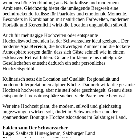
wunderschöne Verbindung aus Naturkulisse und modernem
Ambiente. Gleichzeitig bietet die umliegende Bergwelt eine
beeindruckende Kulisse für Paarfotos und emotionale Momente.
Besonders in Kombination mit natürlichen Farbwelten, moderner
Floristik und Kerzenlicht wirkt die Location unglaublich stilvoll.
Auch für mehrtägige Hochzeiten oder entspannte
Hochzeitswochenenden ist der Schwarzacher ideal geeignet. Der
moderne
Spa-Bereich
, die hochwertigen Zimmer und die lockere
Atmosphäre sorgen dafür, dass sich Gäste schnell wie in einem
exklusiven Retreat fühlen. Gerade für kleinere bis mittelgroße
Gesellschaften entsteht dadurch ein sehr persönliches
Hochzeitsgefühl.
Kulinarisch setzt die Location auf Qualität, Regionalität und
moderne Interpretationen alpiner Küche. Dadurch wirkt die gesamte
Hochzeit hochwertig, aber nie steif oder geschniegelt. Genau diese
entspannte Luxusatmosphäre suchen viele Paare heute bewusst.
Wer eine Hochzeit plant, die modern, stilvoll und gleichzeitig
ungezwungen wirken soll, findet im Schwarzacher eine der
spannendsten Boutique-Hochzeitslocations im Salzburger Land.
Fakten zum Der Schwarzacher
Lage:
Saalbach-Hinterglemm, Salzburger Land