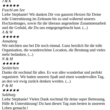
J & K
★
★
★
★
★
Fuschl am See
Liebe Stephanie! Wir danken Dir von ganzem Herzen für Deine
tolle Unterstützung im Zeitraum bis zu und während unseres
Hochzeitstages, sowie für die überaus angenehme Zusammenarbeit
und die Geduld, die Du uns entgegengebracht hast. (...)
A & W
★
★
★
★
★
Annaberg
Wir möchten uns bei Dir noch einmal. Ganz herzlich für die tolle
Organisation, die wunderschöne Location, die Beratung und vieles
mehr bedanken. (...)
N & M
★
★
★
★
★
Seekirchen
Danke dir nochmal für alles. Es war alles wunderbar und perfekt
organisiert. Wir hatten unseren Spaß und einen wundervollen Tag,
an den wir ewig zurück denken werden. (...)
P & M
★
★
★
★
★
Salzburg
Liebe Stephanie! Vielen Dank nochmal für deine super Betreuung,
Hilfe & Unterstützung! Du hast diesen Tag zum besten in unserem
Leben gemacht.!